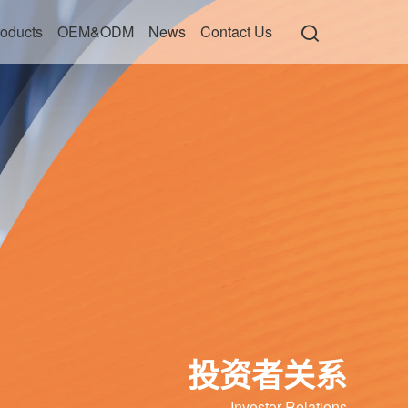
oducts
OEM&ODM
News
Contact Us
投资者关系
Investor Relations